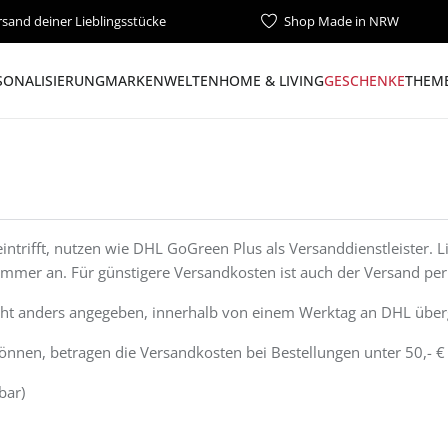
rsand deiner Lieblingsstücke
Shop Made in NRW
SONALISIERUNG
MARKENWELTEN
HOME & LIVING
GESCHENKE
THEME
intrifft, nutzen wie DHL GoGreen Plus als Versanddienstleister. 
tnummer an. Für günstigere Versandkosten ist auch der Versand p
icht anders angegeben, innerhalb von einem Werktag an DHL übe
nnen, betragen die Versandkosten bei Bestellungen unter 50,- 
bar)