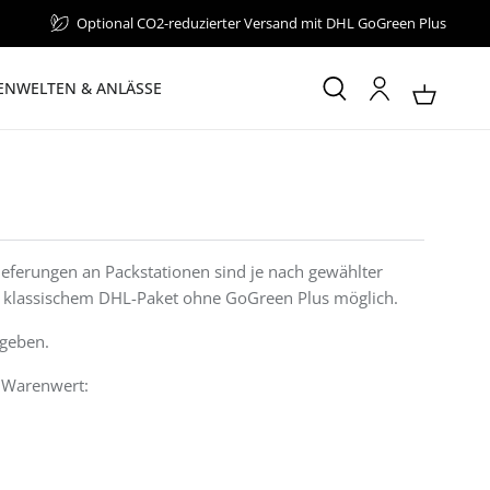
Optional CO2-reduzierter Versand mit DHL GoGreen Plus
NWELTEN & ANLÄSSE
Lieferungen an Packstationen sind je nach gewählter
er klassischem DHL-Paket ohne GoGreen Plus möglich.
rgeben.
€ Warenwert: