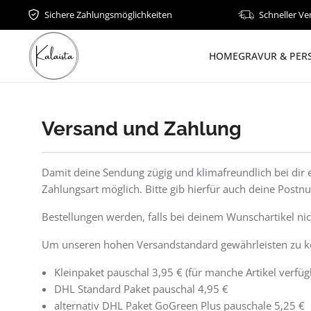
Sichere Zahlungsmöglichkeiten
Schneller Ve
HOME
GRAVUR & PER
Versand und Zahlung
Damit deine Sendung zügig und klimafreundlich bei dir e
Zahlungsart möglich. Bitte gib hierfür auch deine Pos
Bestellungen werden, falls bei deinem Wunschartikel n
Um unseren hohen Versandstandard gewährleisten zu kö
Kleinpaket pauschal 3,95 € (für manche Artikel verfüg
DHL Standard Paket pauschal 4,95 €
alternativ DHL Paket GoGreen Plus pauschale 5,25 €