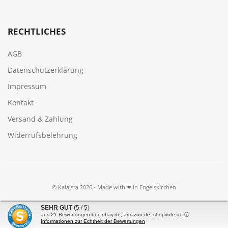
RECHTLICHES
AGB
Datenschutzerklärung
Impressum
Kontakt
Versand & Zahlung
Widerrufsbelehrung
© Kalaista 2026 - Made with ❤ in Engelskirchen
Alle Preise inkl. gesetzl. Mehrwertsteuer zzgl.
Versandkosten
und ggf.
SEHR GUT
(5 / 5)
Nachnahmegebühren, wenn nicht anders angegeben.
aus
21
Bewertungen bei: ebay.de, amazon.de, shopvote.de ⓘ
Informationen zur Echtheit der Bewertungen