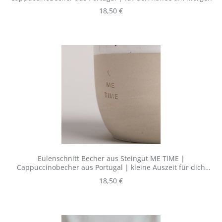
Regulärer Preis:
18,50 €
Eulenschnitt Becher aus Steingut ME TIME |
Cappuccinobecher aus Portugal | kleine Auszeit für dich
selbst
Regulärer Preis:
18,50 €