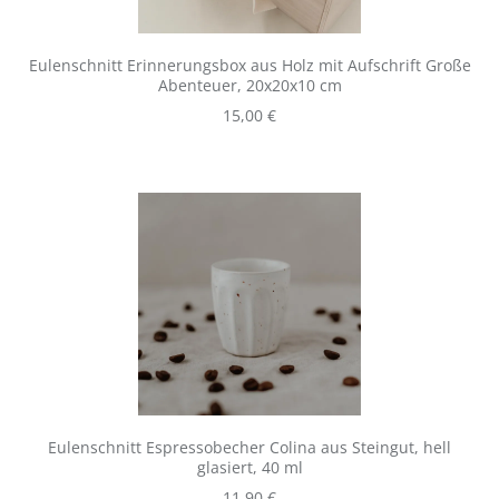
Eulenschnitt Erinnerungsbox aus Holz mit Aufschrift Große
Abenteuer, 20x20x10 cm
Regulärer Preis:
15,00 €
Eulenschnitt Espressobecher Colina aus Steingut, hell
glasiert, 40 ml
Regulärer Preis:
11,90 €