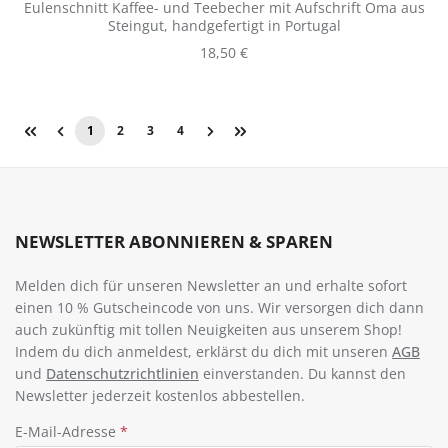
Eulenschnitt Kaffee- und Teebecher mit Aufschrift Oma aus
Steingut, handgefertigt in Portugal
Regulärer Preis:
18,50 €
1
2
3
4
Seite
Seite
Seite
Seite
NEWSLETTER ABONNIEREN & SPAREN
Melden dich für unseren Newsletter an und erhalte sofort
einen 10 % Gutscheincode von uns. Wir versorgen dich dann
auch zukünftig mit tollen Neuigkeiten aus unserem Shop!
Indem du dich anmeldest, erklärst du dich mit unseren
AGB
und
Datenschutzrichtlinien
einverstanden. Du kannst den
Newsletter jederzeit kostenlos abbestellen.
E-Mail-Adresse
*