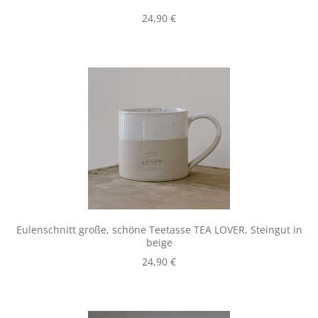
Regulärer Preis:
24,90 €
Eulenschnitt große, schöne Teetasse TEA LOVER, Steingut in
beige
Regulärer Preis:
24,90 €