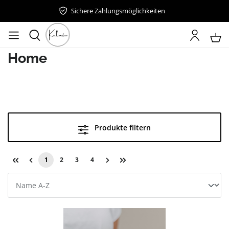
Sichere Zahlungsmöglichkeiten
Home
Produkte filtern
1
2
3
4
Seite
Seite
Seite
Seite