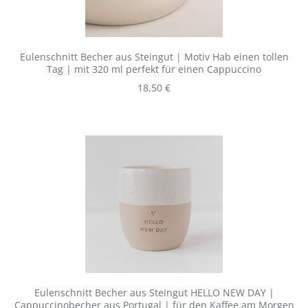
Eulenschnitt Becher aus Steingut | Motiv Hab einen tollen
Tag | mit 320 ml perfekt für einen Cappuccino
Regulärer Preis:
18,50 €
Eulenschnitt Becher aus Steingut HELLO NEW DAY |
Cappuccinobecher aus Portugal | für den Kaffee am Morgen