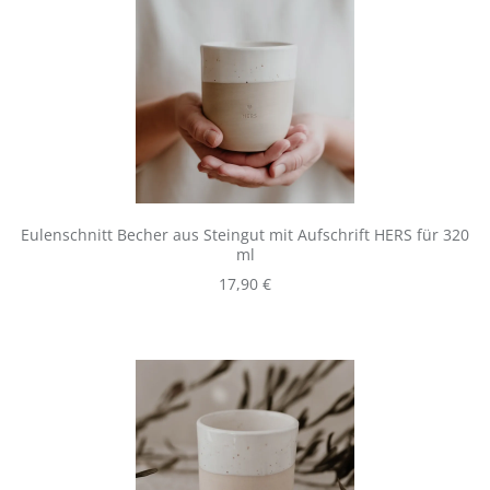
Eulenschnitt Becher aus Steingut mit Aufschrift HERS für 320
ml
Regulärer Preis:
17,90 €