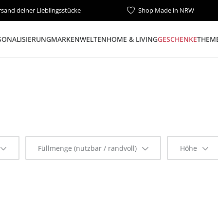
rsand deiner Lieblingsstücke
Shop Made in NRW
SONALISIERUNG
MARKENWELTEN
HOME & LIVING
GESCHENKE
THEME
Füllmenge (nutzbar / randvoll)
Höhe