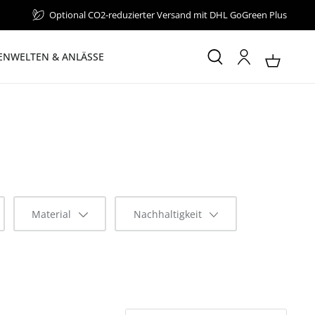
Optional CO2-reduzierter Versand mit DHL GoGreen Plus
NWELTEN & ANLÄSSE
Material
Nachhaltigkeit