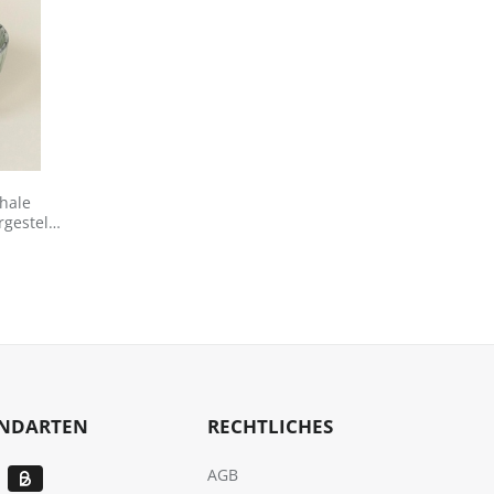
hale
gestellt
is:
ANDARTEN
RECHTLICHES
AGB