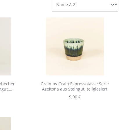
obecher
Grain by Grain Espressotasse Serie
ngut,
Azeitona aus Steingut, teilglasiert
is:
Regulärer Preis:
9,90 €