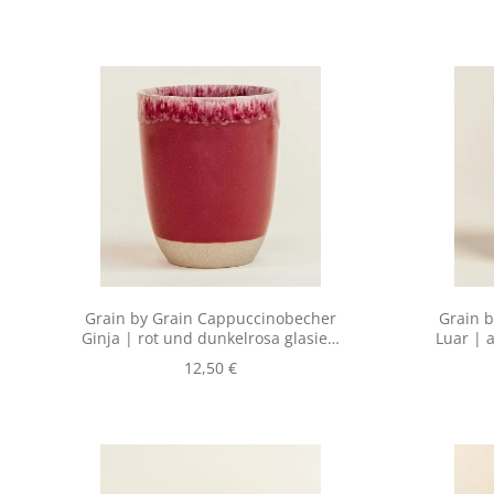
Grain by Grain Cappuccinobecher
Grain 
Ginja | rot und dunkelrosa glasiert
Luar | a
aus Steingut | für 190 ml
Regulärer Preis:
12,50 €