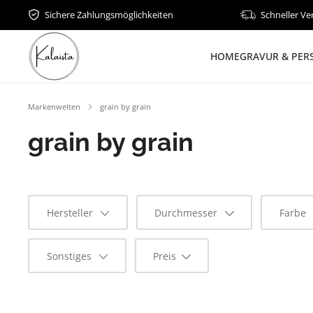
Sichere Zahlungsmöglichkeiten
Schneller Ve
HOME
GRAVUR & PER
Markenwelten
grain by grain
grain by grain
Hersteller
Durchmesser
Farbe
Sonstiges
Preis