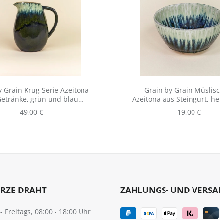
y Grain Krug Serie Azeitona
Grain by Grain Müslisc
Getränke, grün und blau
Azeitona aus Steingurt, her
meliert aus Portugal
in Portugal
Regulärer Preis:
Regulärer Pre
49,00 €
19,00 €
URZE DRAHT
ZAHLUNGS- UND VERS
 Freitags, 08:00 - 18:00 Uhr