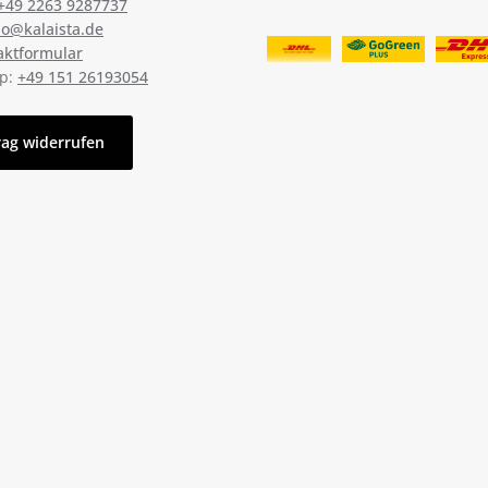
+49 2263 9287737
lo@kalaista.de
aktformular
p:
+49 151 26193054
rag widerrufen