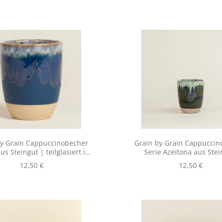
by Grain Cappuccinobecher
Grain by Grain Cappuccin
us Steingut | teilglasiert in
Serie Azeitona aus Stei
blau
teilglasiert
Regulärer Preis:
Regulärer Pre
12,50 €
12,50 €