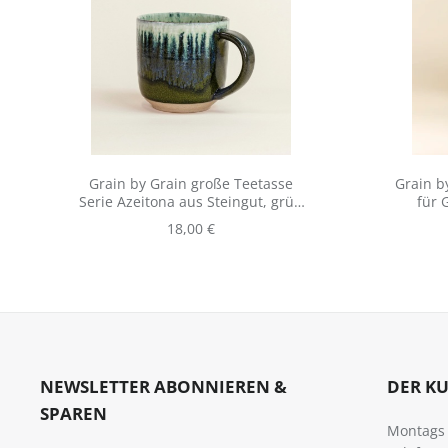
Grain by Grain große Teetasse
Grain b
Serie Azeitona aus Steingut, grün
für 
meliert
Regulärer Preis:
18,00 €
NEWSLETTER ABONNIEREN &
DER K
SPAREN
Montags -