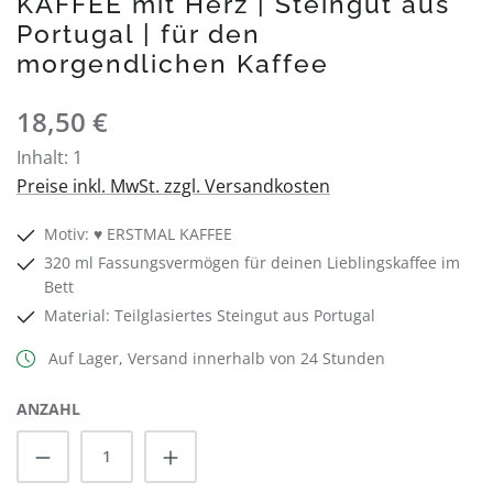
KAFFEE mit Herz | Steingut aus
Portugal | für den
morgendlichen Kaffee
Regulärer Preis:
18,50 €
Inhalt:
1
Preise inkl. MwSt. zzgl. Versandkosten
Motiv: ♥ ERSTMAL KAFFEE
320 ml Fassungsvermögen für deinen Lieblingskaffee im
Bett
Material: Teilglasiertes Steingut aus Portugal
Auf Lager, Versand innerhalb von 24 Stunden
ANZAHL
Produkt Anzahl: Gib den gewünschten Wert