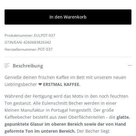
In den Warenkorb
Produktnummer:
EULPOT-037
GTIN/EAN:
4260683826342
Herstellernummer:
POT-037
Beschreibung
Genieße deinen frischen Kaffee im Bett mit unserem neuen
Lieblingsbecher
❤
ERSTMAL KAFFEE.
Während der Fertigung wird das Motiv in den noch feuchten
Ton gestanzt. Alle Eulenschnitt Becher werden in einer
kleinen Manufaktur in Portugal hergestellt. Der große
Kaffeebecher besteht aus zwei Oberflächenteilen - die
glatte,
gepunktete Glasur im oberen Bereich sowie der von Hand
geformte Ton im unteren Bereich.
Der Becher liegt