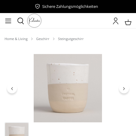
Sichere Zahlungsmöglichkeiten
Home & Living
Geschirr
Steingutgeschirr
Bildergalerie überspringen