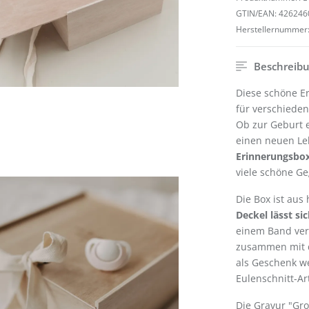
GTIN/EAN:
426246
Herstellernummer
Beschreib
Diese schöne Er
für verschieden
Ob zur Geburt e
einen neuen Leb
Erinnerungsbox 
viele schöne G
Die Box ist aus
Deckel lässt si
einem Band vers
zusammen mit d
als Geschenk we
Eulenschnitt-Ar
Die Gravur "Gro