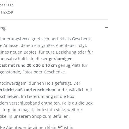
0654889
:
HZ-259
ung
innerungsbox eignet sich perfekt als Geschenk
e Anlässe, denen ein großes Abenteuer folgt.
ines neuen Babies, für eure Beziehung oder für
ensabschnitt - in dieser
geräumigen
ist mit rund 20 x 20 x 10 cm
genug Platz für
egenstände, Fotos oder Geschenke.
 hochwertigem, dünnen Holz gefertigt. Der
ch leicht auf- und zuschieben
und zusätzlich mit
chließen. Im Lieferumfang ist die Box
em Verschlussband enthalten. Falls du die Box
itergeben magst, findest du viele, weitere
tikel in unserem Shop zum Befüllen.
ße Abenteuer beginnen klein ❤" ist in