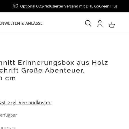
Optional CO2-reduzierter Versand mit DHL GoGreen Plus
NWELTEN & ANLÄSSE
hnitt Erinnerungsbox aus Holz
chrift Große Abenteuer,
0 cm
:
wSt. zzgl. Versandkosten
erfügbar
ULHZ-259